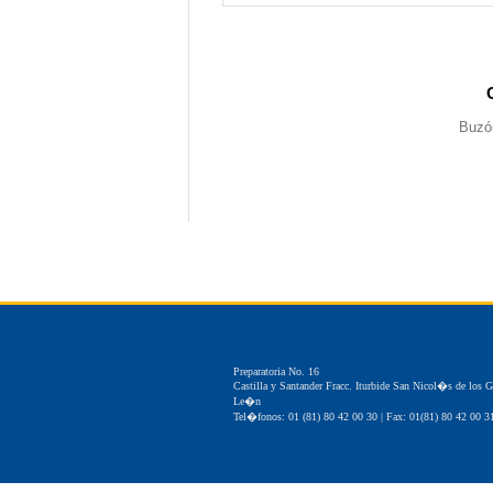
Buzón
Preparatoria No. 16
Castilla y Santander Fracc. Iturbide San Nicol�s de los 
Le�n
Tel�fonos: 01 (81) 80 42 00 30 | Fax: 01(81) 80 42 00 3