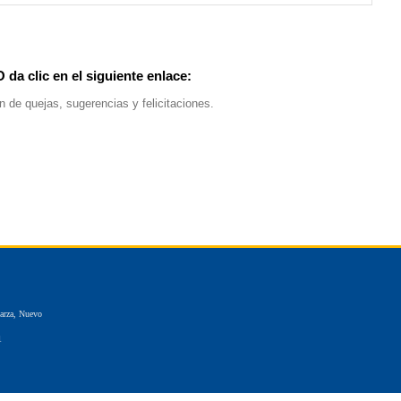
O da clic en el siguiente enlace:
 de quejas, sugerencias y felicitaciones.
Garza, Nuevo
1