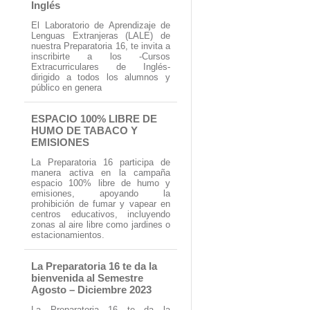
Inglés
El Laboratorio de Aprendizaje de
Lenguas Extranjeras (LALE) de
nuestra Preparatoria 16, te invita a
inscribirte a los -Cursos
Extracurriculares de Inglés-
dirigido a todos los alumnos y
público en genera
ESPACIO 100% LIBRE DE
HUMO DE TABACO Y
EMISIONES
La Preparatoria 16 participa de
manera activa en la campaña
espacio 100% libre de humo y
emisiones, apoyando la
prohibición de fumar y vapear en
centros educativos, incluyendo
zonas al aire libre como jardines o
estacionamientos.
La Preparatoria 16 te da la
bienvenida al Semestre
Agosto – Diciembre 2023
La Preparatoria 16 te da la